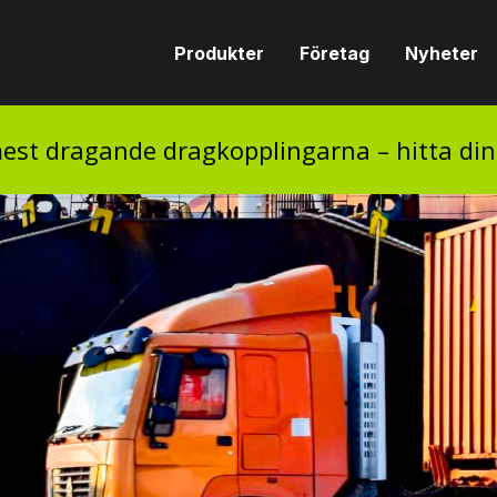
Produkter
Företag
Nyheter
est dragande dragkopplingarna – hitta di