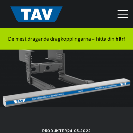
Hyppää
sisältöön
De mest dragande dragkopplingarna – hitta din
här!
PRODUKTER
24.05.2022