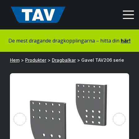
Hyppää
sisältöön
De mest dragande dragkopplingarna – hitta din
här!
Hem
>
Produkter
>
Dragbalkar
>
Gavel TAV206 serie