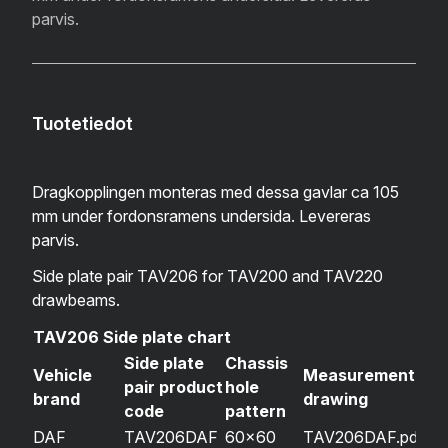
parvis.
Tuotetiedot
Dragkopplingen monteras med dessa gavlar ca 105
mm under fordonsramens undersida. Levereras
parvis.
Side plate pair TAV206 for TAV200 and TAV220
drawbeams.
TAV206 Side plate chart
Side plate
Chassis
Vehicle
Measurement
pair product
hole
brand
drawing
code
pattern
DAF
TAV206DAF
60×60
TAV206DAF.pdf