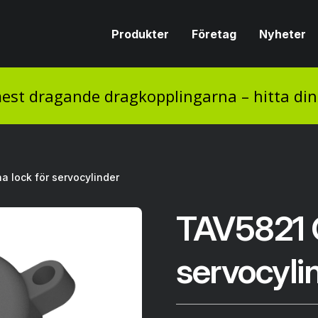
Produkter
Företag
Nyheter
est dragande dragkopplingarna – hitta di
a lock för servocylinder
TAV5821 G
servocyli