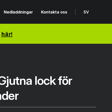
Nedladdningar
Kontakta oss
SV
n
här!
jutna lock för
nder