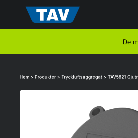
Hyppää
sisältöön
De m
Hem
>
Produkter
>
Tryckluftsaggregat
>
TAV5821 Gjutn