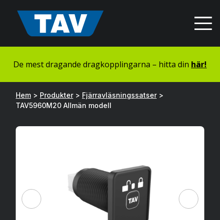
Hyppää
sisältöön
De mest dragande dragkopplingarna – hitta din
här!
Hem
>
Produkter
>
Fjärravläsningssatser
>
TAV5960M20 Allmän modell