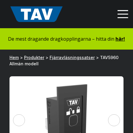
Hyppää
sisältöön
De mest dragande dragkopplingarna – hitta din
här!
Hem
>
Produkter
>
Fjärravläsningssatser
>
TAV5960
Allmän modell