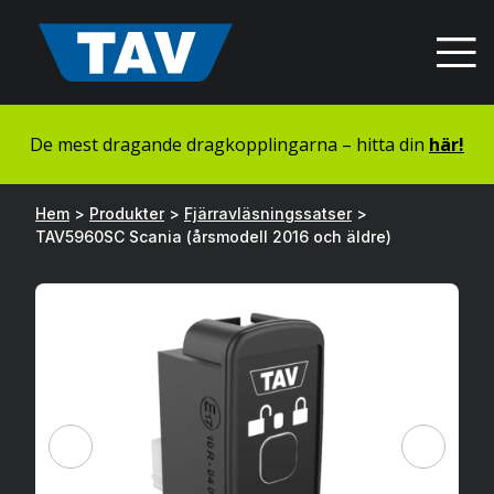
Hyppää
sisältöön
De mest dragande dragkopplingarna – hitta din
här!
Hem
>
Produkter
>
Fjärravläsningssatser
>
TAV5960SC Scania (årsmodell 2016 och äldre)