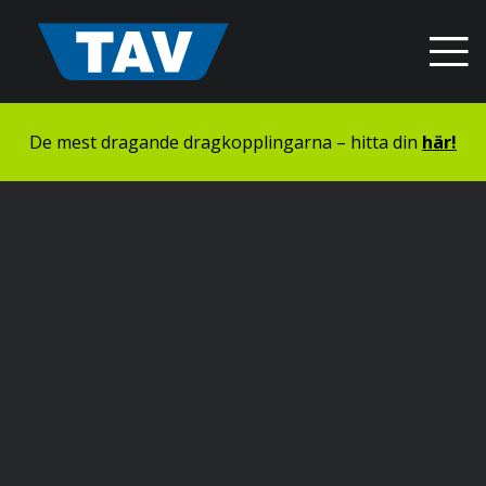
Hyppää
sisältöön
De mest dragande dragkopplingarna – hitta din
här!