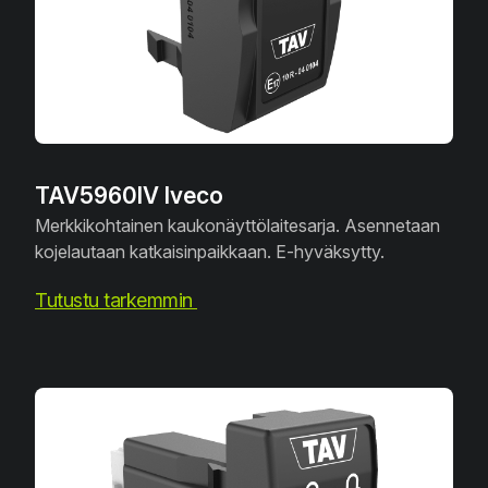
TAV5960IV Iveco
Merkkikohtainen kaukonäyttölaitesarja. Asennetaan
kojelautaan katkaisinpaikkaan. E-hyväksytty.
Tutustu tarkemmin