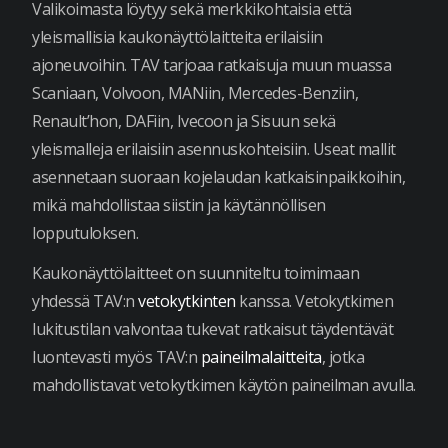
Valikoimasta löytyy sekä merkkikohtaisia että
yleismallisia kaukonäyttölaitteita erilaisiin
ajoneuvoihin. TAV tarjoaa ratkaisuja muun muassa
Scaniaan, Volvoon, MANiin, Mercedes-Benziin,
Renault’hon, DAFiin, Ivecoon ja Sisuun sekä
yleismalleja erilaisiin asennuskohteisiin. Useat mallit
asennetaan suoraan kojelaudan katkaisinpaikkoihin,
mikä mahdollistaa siistin ja käytännöllisen
lopputuloksen.
Kaukonäyttölaitteet on suunniteltu toimimaan
yhdessä TAV:n
vetokytkinten
kanssa. Vetokytkimen
lukitustilan valvontaa tukevat ratkaisut täydentävät
luontevasti myös TAV:n
paineilmalaitteita
, jotka
mahdollistavat vetokytkimen käytön paineilman avulla.