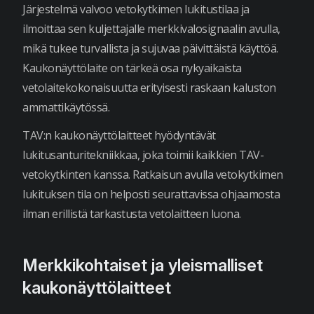
Järjestelmä valvoo vetokytkimen lukitustilaa ja
ilmoittaa sen kuljettajalle merkkivalosignaalin avulla,
mikä tukee turvallista ja sujuvaa päivittäistä käyttöä.
Kaukonäyttölaite on tärkeä osa nykyaikaista
vetolaitekokonaisuutta erityisesti raskaan kaluston
ammattikäytössä.
TAV:n kaukonäyttölaitteet hyödyntävät
lukitusanturitekniikkaa, joka toimii kaikkien TAV-
vetokytkinten kanssa. Ratkaisun avulla vetokytkimen
lukituksen tila on helposti seurattavissa ohjaamosta
ilman erillistä tarkastusta vetolaitteen luona.
Merkkikohtaiset ja yleismalliset
kaukonäyttölaitteet