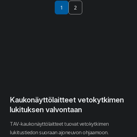
Artikkelien
1
2
selaus
Kaukonäyttölaitteet vetokytkimen
lukituksen valvontaan
TAV-kaukonäyttölaitteet tuovat vetokytkimen
lukitustiedon suoraan ajoneuvon ohjaamoon.