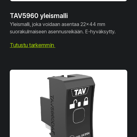
TAV5960 yleismalli
Yleismalli, joka voidaan asentaa 22x44 mm
suorakulmaiseen asennusreikään. E-hyväksytty.
Tutustu tarkemmin