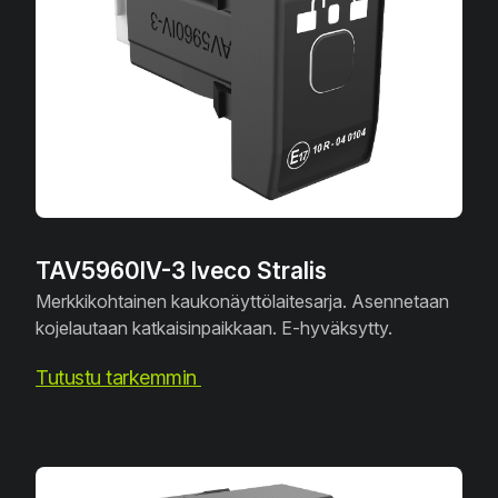
TAV5960IV-3 Iveco Stralis
Merkkikohtainen kaukonäyttölaitesarja. Asennetaan
kojelautaan katkaisinpaikkaan. E-hyväksytty.
Tutustu tarkemmin