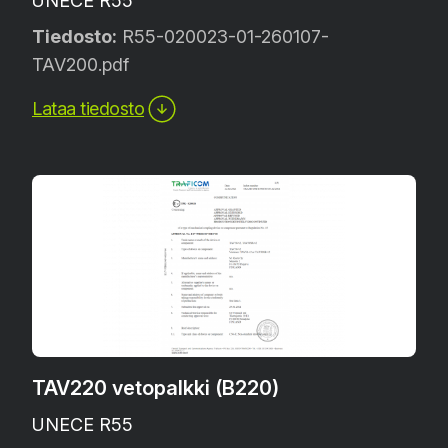
UNECE R55
Tiedosto:
R55-020023-01-260107-
TAV200.pdf
Lataa tiedosto
TAV220 vetopalkki (B220)
UNECE R55