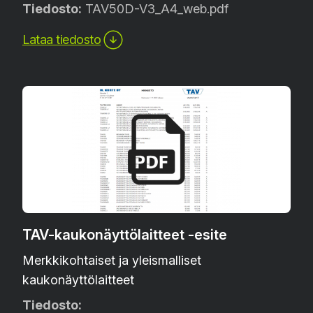
Tiedosto:
TAV50D-V3_A4_web.pdf
Lataa tiedosto
TAV-kaukonäyttölaitteet -esite
Merkkikohtaiset ja yleismalliset
kaukonäyttölaitteet
Tiedosto: