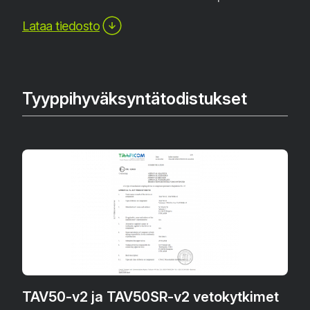
Lataa tiedosto
Tyyppihyväksyntätodistukset
TAV50-v2 ja TAV50SR-v2 vetokytkimet