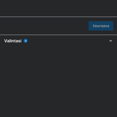
Seuraava
Valintasi
0
Merkki
Tuotteet
Lataamo
Yritys
Ota yhteyttä
Uutiset
Tietosuojaseloste
Seuraa meitä
Ota yhteyttä