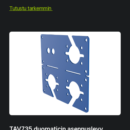
Tutustu tarkemmin
TAV735 duomaticin asennuslevy