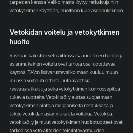
tarpeiden kanssa. Valikoimasta löytyy ratkaisuja niin
vetokytkimen käyttöön, huoltoon kuin asennuksiinkin.
Vetokidan voitelu ja vetokytkimen
huolto
Raskaan kaluston vetolaitteissa säännöllinen huolto ja
asianmukainen voitelu ovat tärkeä osa luotettavaa
käyttöä. TAV:n lisävarustevalikoimaan kuuluu muun
muassa voitelutuotteita, automaattisia
rasvausratkaisuja sekä vetokytkimen kunnossapitoa
tukevia tuotteita. Vetokitaöljy auttaa suojaamaan
vetokytkimen pintoja mekaaniselta rasitukselta ja
tukee vetokidan asianmukaista voitelua. Vetokita,
vetokitaöljy ja muut vetokytkimen huoltotuotteet ovat
tärkeä osa vetolaitteiden toimintavarmuuden