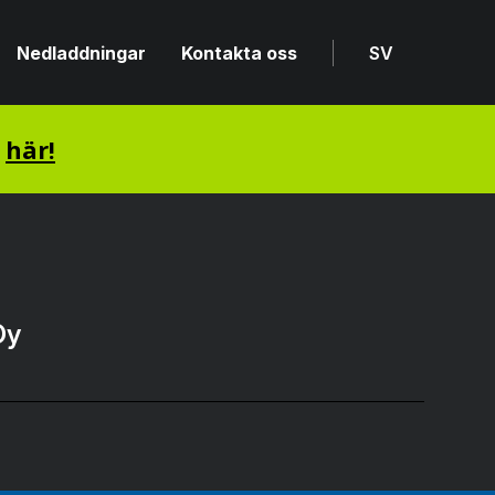
Nedladdningar
Kontakta oss
SV
n
här!
Oy