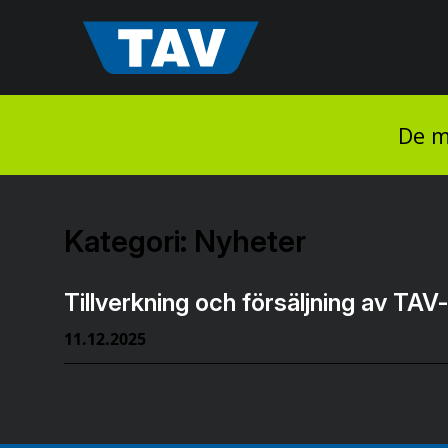
Hyppää
sisältöön
De m
Kategori:
Nyheter
Tillverkning och försäljning av TAV
11.12.2025