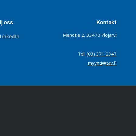
lj oss
Kontakt
Menotie 2, 33470 Ylöjärvi
LinkedIn
Tel.
(03) 371 2347
myynti@tav.fi