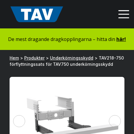
Hyppää
sisältöön
De mest dragande dragkopplingarna – hitta din
här!
Hem
>
Produkter
>
Underkörningsskydd
>
TAV218-750
förflyttningssats för TAV750 underkörningsskydd