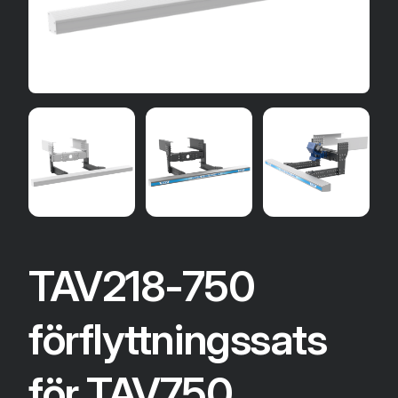
TAV218-750
förflyttningssats
för TAV750