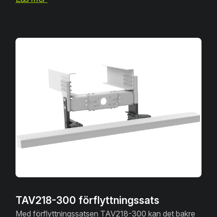
TAV218-300 förflyttningssats
Med förflyttningssatsen TAV218-300 kan det bakre