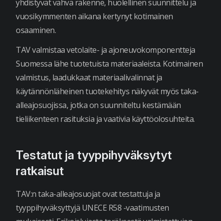
yhdistyvät vahva rakenne, huolellinen suunnittelu ja
vuosikymmenten aikana kertynyt kotimainen
osaaminen.
TAV valmistaa vetolaite- ja ajoneuvokomponentteja
Suomessa lähe tuotetuista materiaaleista. Kotimainen
valmistus, laadukkaat materiaalivalinnat ja
käytännönläheinen tuotekehitys näkyvät myös taka-
alleajosuojissa, jotka on suunniteltu kestämään
tieliikenteen rasituksia ja vaativia käyttöolosuhteita.
Testatut ja tyyppihyväksytyt
ratkaisut
TAV:n taka-alleajosuojat ovat testattuja ja
tyyppihyväksyttyjä UNECE R58 -vaatimusten