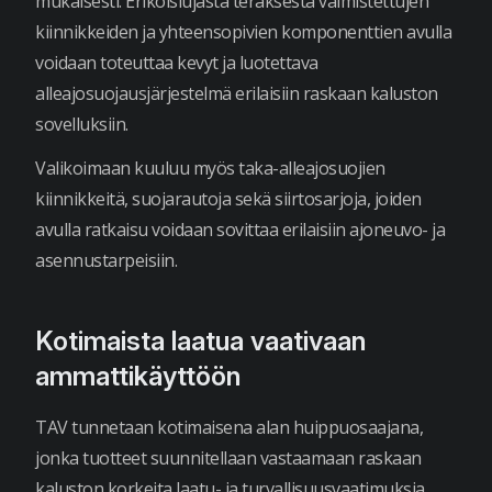
mukaisesti. Erikoislujasta teräksestä valmistettujen
kiinnikkeiden ja yhteensopivien komponenttien avulla
voidaan toteuttaa kevyt ja luotettava
alleajosuojausjärjestelmä erilaisiin raskaan kaluston
sovelluksiin.
Valikoimaan kuuluu myös taka-alleajosuojien
kiinnikkeitä, suojarautoja sekä siirtosarjoja, joiden
avulla ratkaisu voidaan sovittaa erilaisiin ajoneuvo- ja
asennustarpeisiin.
Kotimaista laatua vaativaan
ammattikäyttöön
TAV tunnetaan kotimaisena alan huippuosaajana,
jonka tuotteet suunnitellaan vastaamaan raskaan
kaluston korkeita laatu- ja turvallisuusvaatimuksia.