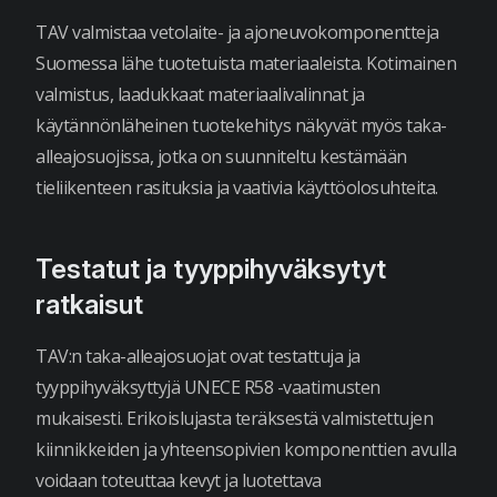
TAV valmistaa vetolaite- ja ajoneuvokomponentteja
Suomessa lähe tuotetuista materiaaleista. Kotimainen
valmistus, laadukkaat materiaalivalinnat ja
käytännönläheinen tuotekehitys näkyvät myös taka-
alleajosuojissa, jotka on suunniteltu kestämään
tieliikenteen rasituksia ja vaativia käyttöolosuhteita.
Testatut ja tyyppihyväksytyt
ratkaisut
TAV:n taka-alleajosuojat ovat testattuja ja
tyyppihyväksyttyjä UNECE R58 -vaatimusten
mukaisesti. Erikoislujasta teräksestä valmistettujen
kiinnikkeiden ja yhteensopivien komponenttien avulla
voidaan toteuttaa kevyt ja luotettava