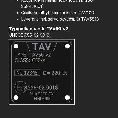
Kopplingens hålbild 100×160 mm (ISO
3584:2001)
Godkänd utbytesmekanismen TAV100
Leverans inkl. servo skyddsplåt TAV5810
Typgodkännande TAV50-v2
UNECE R55-02 0018