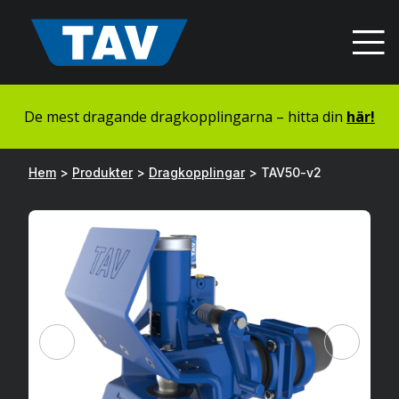
Hyppää
sisältöön
De mest dragande dragkopplingarna – hitta din
här!
Hem
>
Produkter
>
Dragkopplingar
>
TAV50-v2