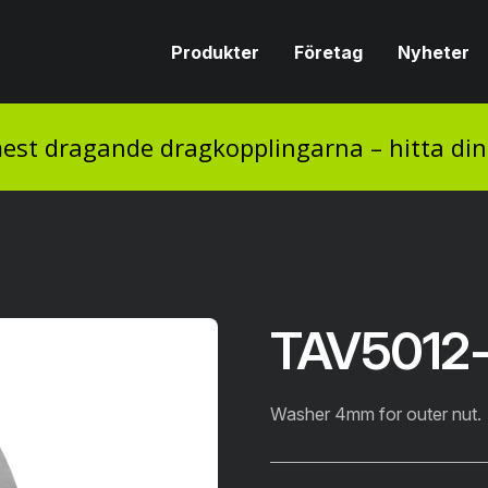
Produkter
Företag
Nyheter
est dragande dragkopplingarna – hitta di
TAV5012-
Washer 4mm for outer nut.