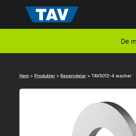
Hyppää
sisältöön
De m
Hem
>
Produkter
>
Reservdelar
>
TAV5012-4 washer