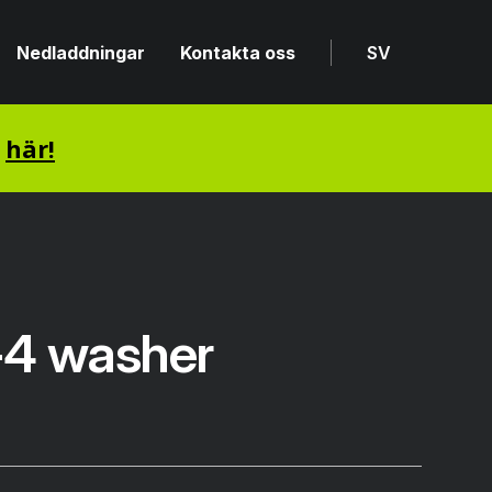
Nedladdningar
Kontakta oss
SV
n
här!
4 washer