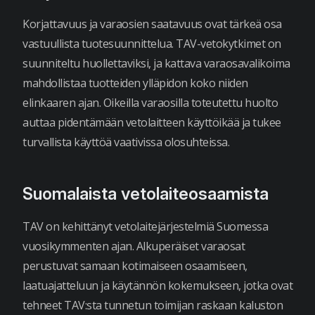
Korjattavuus ja varaosien saatavuus ovat tärkeä osa
vastuullista tuotesuunnittelua. TAV-vetokytkimet on
suunniteltu huollettaviksi, ja kattava varaosavalikoima
mahdollistaa tuotteiden ylläpidon koko niiden
elinkaaren ajan. Oikeilla varaosilla toteutettu huolto
auttaa pidentämään vetolaitteen käyttöikää ja tukee
turvallista käyttöä vaativissa olosuhteissa.
Suomalaista vetolaiteosaamista
TAV on kehittänyt vetolaitejärjestelmiä Suomessa
vuosikymmenten ajan. Alkuperäiset varaosat
perustuvat samaan kotimaiseen osaamiseen,
laatuajatteluun ja käytännön kokemukseen, jotka ovat
tehneet TAV:sta tunnetun toimijan raskaan kaluston