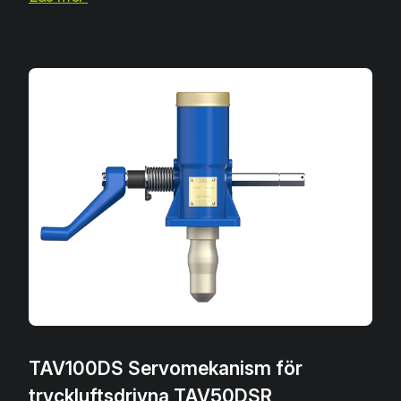
TAV100DS Servomekanism för
tryckluftsdrivna TAV50DSR