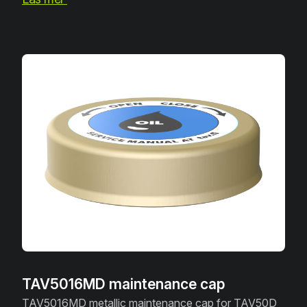
TAV5016MD maintenance cap
TAV5016MD metallic maintenance cap for TAV50D