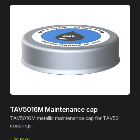
TAV5016M Maintenance cap
TAV5016M metallic maintenance cap for TAV50
couplings.
Läs mer