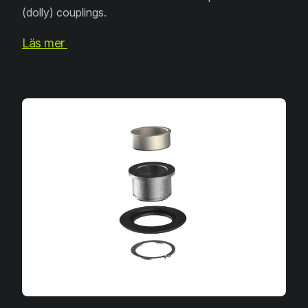
(dolly) couplings.
Läs mer