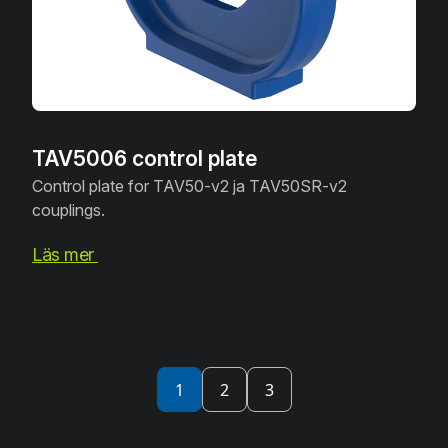
TAV5006 control plate
Control plate for TAV50-v2 ja TAV50SR-v2
couplings.
Läs mer
Inläggsnavigering
1
2
3