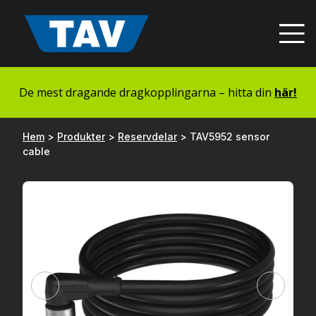
Hyppää
sisältöön
De mest dragande dragkopplingarna – hitta din
här!
Hem
>
Produkter
>
Reservdelar
>
TAV5952 sensor
cable