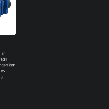
 är
vagn
lingen kan
 av
g.