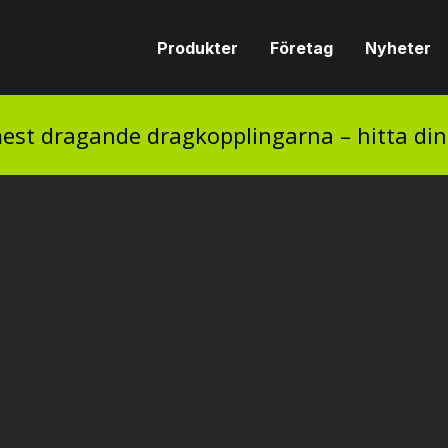
Produkter
Företag
Nyheter
est dragande dragkopplingarna – hitta di