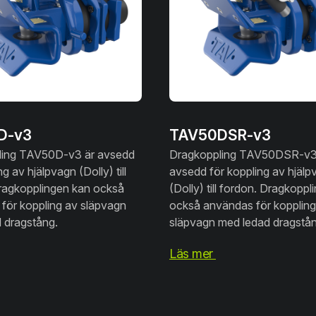
D-v3
TAV50DSR-v3
ling TAV50D-v3 är avsedd
Dragkoppling TAV50DSR-v3
ng av hjälpvagn (Dolly) till
avsedd för koppling av hjälp
ragkopplingen kan också
(Dolly) till fordon. Dragkopp
för koppling av släpvagn
också användas för koppling
 dragstång.
släpvagn med ledad dragstån
Läs mer