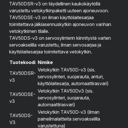
TAV50DSR-v3 on täydellinen kaukokäytöllä
varustettu vetokytkinpaketti uuteen ajoneuvoon.
TAV50DSE-v3 on ilman käyttölaitesarjaa
toimitettava jälkiasennuskytkin ajoneuvon vanhan
vetokytkimen tilalle.
TAV50DS-v3 on servosylinterin kiinnitystä varten
servoakselilla varustettu, ilman servosarjaa ja
käyttölaitesarjaa toimitettava vetokytkin.
Tuotekoodi
Nimike
Vetokytkin TAV50D-v3 (sis.
TAV50DSR-
servosylinteri, suojarauta, anturi,
v3
käyttölaitesarja, automaattirasvari)
Vetokytkin TAV50Dv3 (sis.
TAV50DSE-
servosylinteri, suojarauta,
v3
automaattirasvari)
Vetokytkin TAV50D-v3 (ilman
TAV50DS-
paineilmalaitteita servoakselilla
V3
varustettuna)