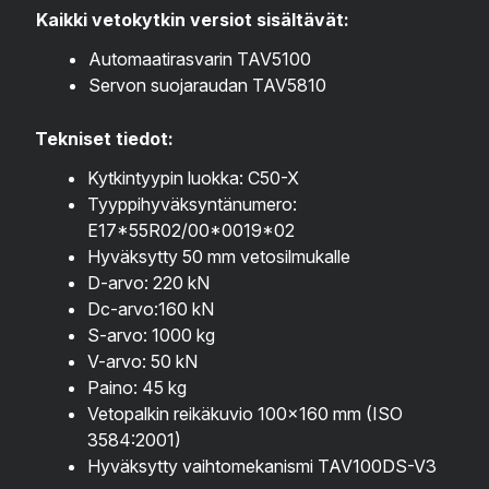
Kaikki vetokytkin versiot sisältävät:
Automaatirasvarin TAV5100
Servon suojaraudan TAV5810
Tekniset tiedot:
Kytkintyypin luokka: C50-X
Tyyppihyväksyntänumero:
E17*55R02/00*0019*02
Hyväksytty 50 mm vetosilmukalle
D-arvo: 220 kN
Dc-arvo:160 kN
S-arvo: 1000 kg
V-arvo: 50 kN
Paino: 45 kg
Vetopalkin reikäkuvio 100×160 mm (ISO
3584:2001)
Hyväksytty vaihtomekanismi TAV100DS-V3