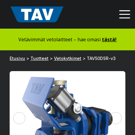
Hyppää
sisältöön
Vetävimmät vetolaitteet – hae omasi
tästä!
Etusivu
>
Tuotteet
>
Vetokytkimet
>
TAV50DSR-v3