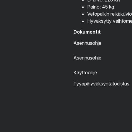
Paino: 45 kg
Vetopalkin reikäkuv
Hyväksytty vaihtom
Dokumentit
Asennusohje
Asennusohje
Käyttöohje
Tyyppihyväksyntätodistus