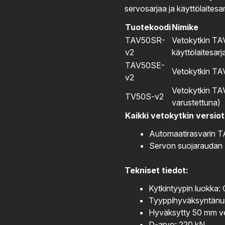
servosarjaa ja käyttölaitesa
Tuotekoodi
Nimike
TAV50SR-
Vetokytkin TAV5
v2
käyttölaitesarj
TAV50SE-
Vetokytkin TAV
v2
Vetokytkin TAV
TV50S-v2
varustettuna)
Kaikki vetokytkin versiot
Automaatirasvarin 
Servon suojaraudan
Tekniset tiedot:
Kytkintyypin luokka:
Tyyppihyväksyntän
Hyväksytty 50 mm ve
D-arvo: 220 kN