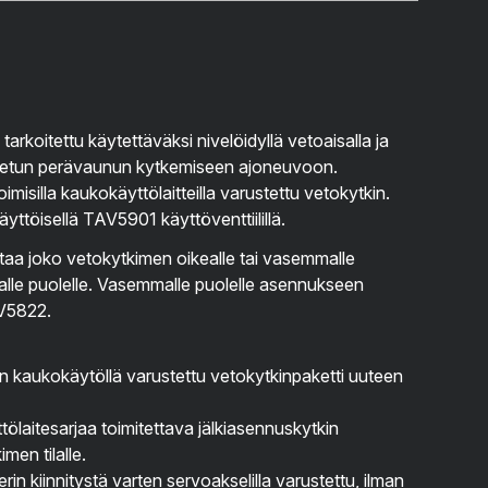
koitettu käytettäväksi nivelöidyllä vetoaisalla ja
tetun perävaunun kytkemiseen ajoneuvoon.
isilla kaukokäyttölaitteilla varustettu vetokytkin.
ttöisellä TAV5901 käyttöventtiilillä.
taa joko vetokytkimen oikealle tai vasemmalle
alle puolelle. Vasemmalle puolelle asennukseen
AV5822.
n kaukokäytöllä varustettu vetokytkinpaketti uuteen
tölaitesarjaa toimitettava jälkiasennuskytkin
en tilalle.
rin kiinnitystä varten servoakselilla varustettu, ilman