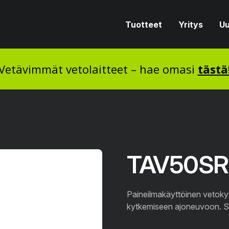
Tuotteet
Yritys
Uu
Vetävimmät vetolaitteet – hae omasi
tästä
TAV50SR
Paineilmakäyttöinen vetokyt
kytkemiseen ajoneuvoon. Sis