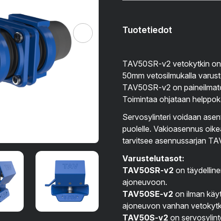
Tuotetiedot
TAV50SR-v2 vetokytkin on tar
50mm vetosilmukalla varus
TAV50SR-v2 on paineilmatoim
Toimintaa ohjataan helppokäy
Servosylinteri voidaan asen
puolelle. Vakioasennus oike
tarvitsee asennussarjan T
Varustelutasot:
TAV50SR-v2
on täydelline
ajoneuvoon.
TAV50SE-v2
on ilman käyt
ajoneuvon vanhan vetokytkim
TAV50S-v2
on servosylinte