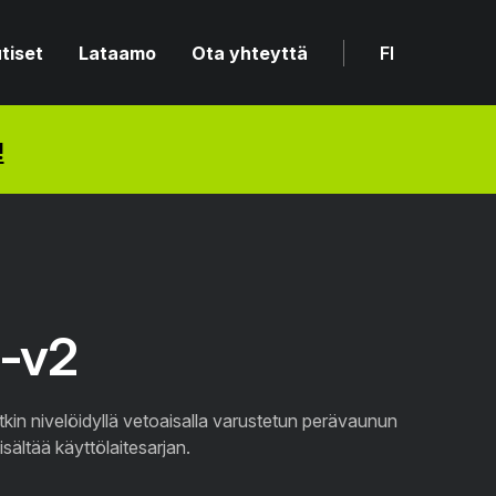
tiset
Lataamo
Ota yhteyttä
FI
!
-v2
kin nivelöidyllä vetoaisalla varustetun perävaunun
ältää käyttölaitesarjan.