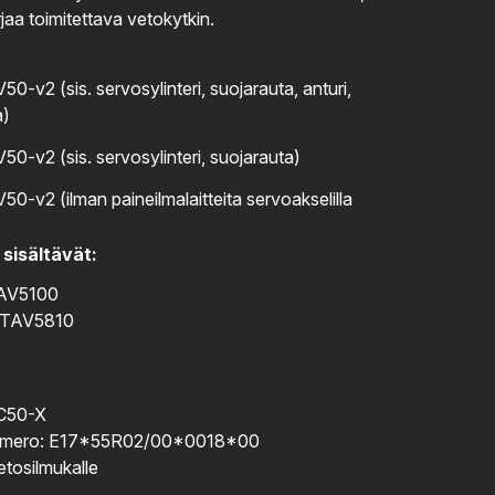
rjaa toimitettava vetokytkin.
0-v2 (sis. servosylinteri, suojarauta, anturi,
a)
50-v2 (sis. servosylinteri, suojarauta)
50-v2 (ilman paineilmalaitteita servoakselilla
 sisältävät:
TAV5100
 TAV5810
 C50-X
umero: E17*55R02/00*0018*00
tosilmukalle