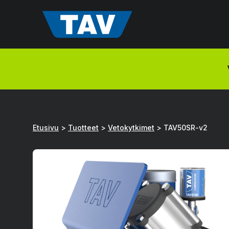
Hyppää
sisältöön
Etusivu
>
Tuotteet
>
Vetokytkimet
>
TAV50SR-v2