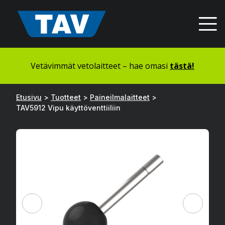
Hyppää
sisältöön
Vetävimmät vetolaitteet – hae omasi
tästä!
Etusivu
>
Tuotteet
>
Paineilmalaitteet
>
TAV5912 Vipu käyttöventtiiliin