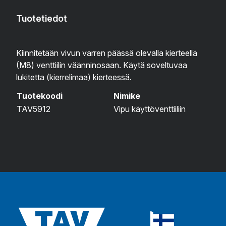
Tuotetiedot
Kiinnitetään vivun varren päässä olevalla kierteellä
(M8) venttiilin väänninosaan. Käytä soveltuvaa
lukitetta (kierrelimaa) kierteessä.
Tuotekoodi
Nimike
TAV5912
Vipu käyttöventtiiliin