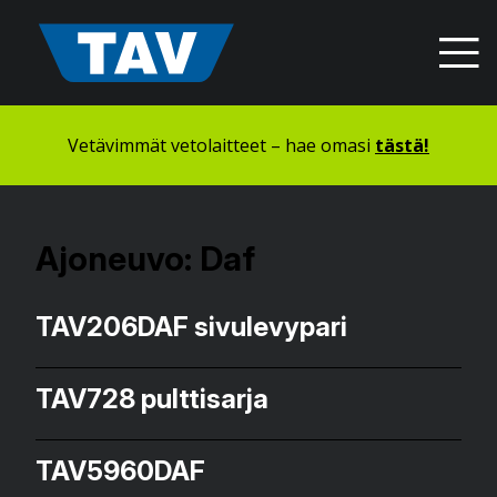
Hyppää
sisältöön
Vetävimmät vetolaitteet – hae omasi
tästä!
Ajoneuvo:
Daf
TAV206DAF sivulevypari
TAV728 pulttisarja
TAV5960DAF