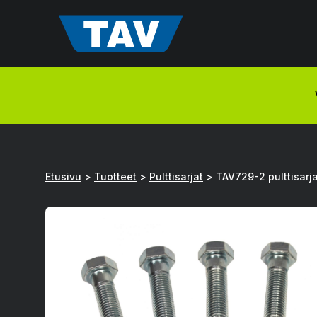
Hyppää
sisältöön
Etusivu
>
Tuotteet
>
Pulttisarjat
>
TAV729-2 pulttisarj