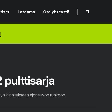
tiset
Lataamo
Ota yhteyttä
FI
!
pulttisarja
levyn kiinnitykseen ajoneuvon runkoon.