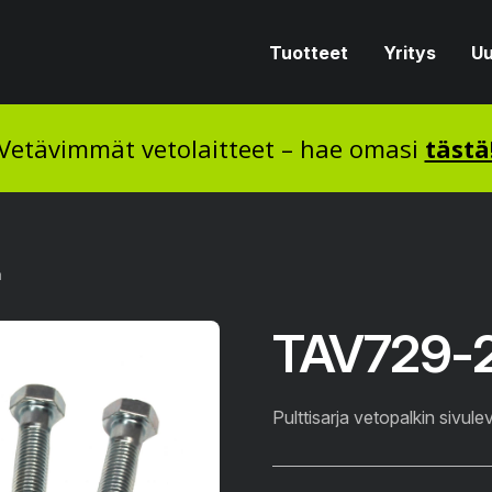
Tuotteet
Yritys
Uu
Vetävimmät vetolaitteet – hae omasi
tästä
a
TAV729-2 
Pulttisarja vetopalkin sivu