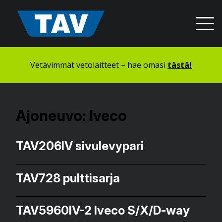
Hyppää
sisältöön
Vetävimmät vetolaitteet – hae omasi
tästä!
Ajoneuvo:
Iveco
TAV206IV sivulevypari
TAV728 pulttisarja
TAV5960IV-2 Iveco S/X/D-way