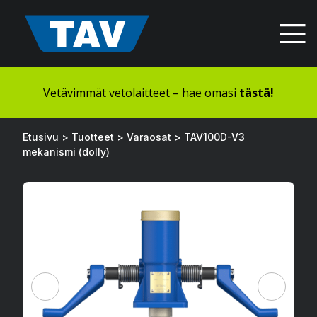
Hyppää
sisältöön
Vetävimmät vetolaitteet – hae omasi
tästä!
Etusivu
>
Tuotteet
>
Varaosat
>
TAV100D-V3
mekanismi (dolly)