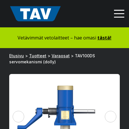
Hyppää
sisältöön
Vetävimmät vetolaitteet – hae omasi
tästä!
Etusivu
>
Tuotteet
>
Varaosat
>
TAV100DS
servomekanismi (dolly)