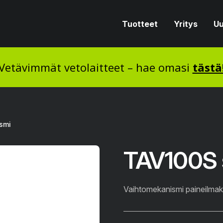
Tuotteet
Yritys
Uu
Vetävimmät vetolaitteet – hae omasi
tästä
smi
TAV100S 
Vaihtomekanismi paineilma