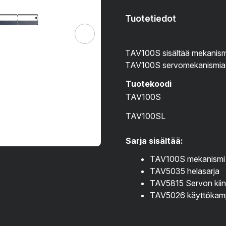
Tuotetiedot
TAV100S sisältää mekanismi
TAV100S servomekanismi
Tuotekoodi
TAV100S
TAV100SL
Sarja sisältää:
TAV100S mekanismi
TAV5035 helasarja
TAV5815 Servon kiinn
TAV5026 käyttökam