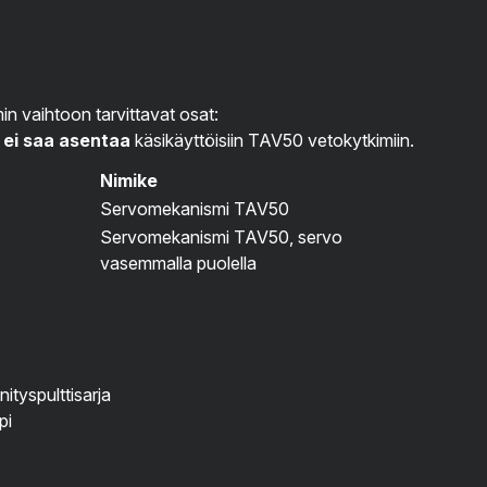
n vaihtoon tarvittavat osat:
a
ei saa asentaa
käsikäyttöisiin TAV50 vetokytkimiin.
Nimike
Servomekanismi TAV50
Servomekanismi TAV50, servo
vasemmalla puolella
ityspulttisarja
pi