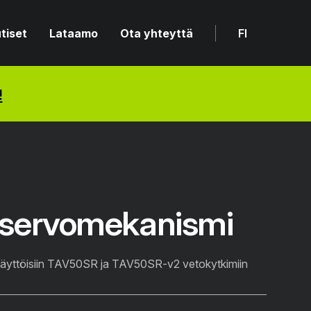
tiset
Lataamo
Ota yhteyttä
FI
!
servomekanismi
käyttöisiin TAV50SR ja TAV50SR-v2 vetokytkimiin