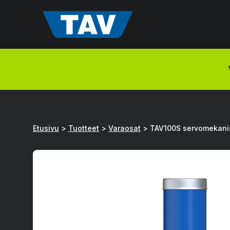
Hyppää
sisältöön
Etusivu
>
Tuotteet
>
Varaosat
>
TAV100S servomekani