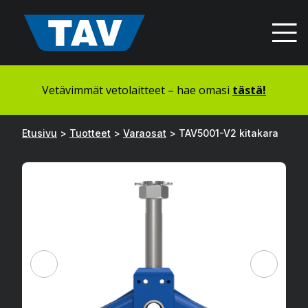
Hyppää
sisältöön
Vetävimmät vetolaitteet – hae omasi
tästä!
Etusivu
>
Tuotteet
>
Varaosat
>
TAV5001-V2 kitakara