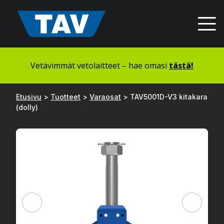
Hyppää
sisältöön
Vetävimmät vetolaitteet – hae omasi
tästä!
Etusivu
>
Tuotteet
>
Varaosat
>
TAV5001D-V3 kitakara
(dolly)