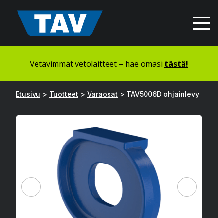
Hyppää
sisältöön
Vetävimmät vetolaitteet – hae omasi
tästä!
Etusivu
>
Tuotteet
>
Varaosat
>
TAV5006D ohjainlevy