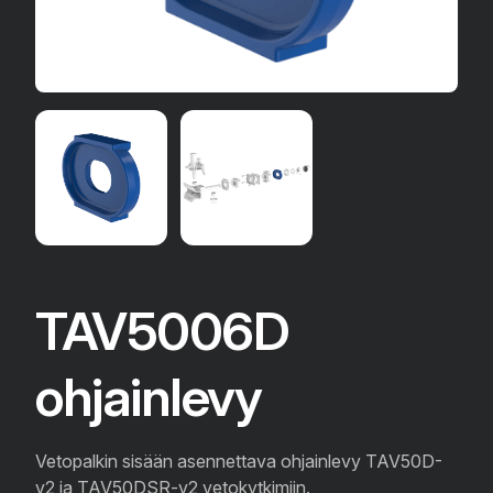
TAV5006D
ohjainlevy
Vetopalkin sisään asennettava ohjainlevy TAV50D-
v2 ja TAV50DSR-v2 vetokytkimiin.