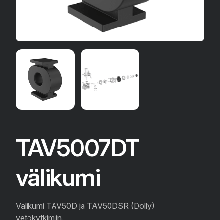
TAV5007DT
välikumi
Välikumi TAV50D ja TAV50DSR (Dolly)
vetokytkimiin.