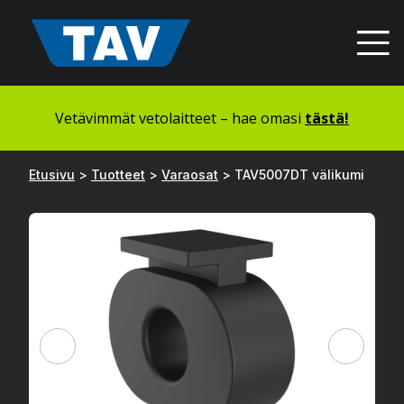
Hyppää
sisältöön
Vetävimmät vetolaitteet – hae omasi
tästä!
Etusivu
>
Tuotteet
>
Varaosat
>
TAV5007DT välikumi