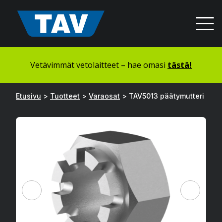
Hyppää
sisältöön
Vetävimmät vetolaitteet – hae omasi
tästä!
Etusivu
>
Tuotteet
>
Varaosat
>
TAV5013 päätymutteri