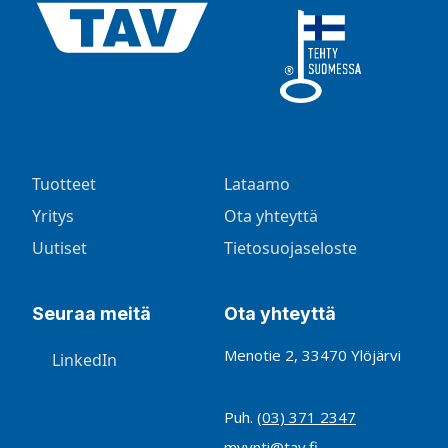
Tuotteet
Lataamo
Yritys
Ota yhteyttä
Uutiset
Tietosuojaseloste
Seuraa meitä
Ota yhteyttä
Menotie 2, 33470 Ylöjärvi
LinkedIn
Puh.
(03) 371 2347
myynti@tav.fi