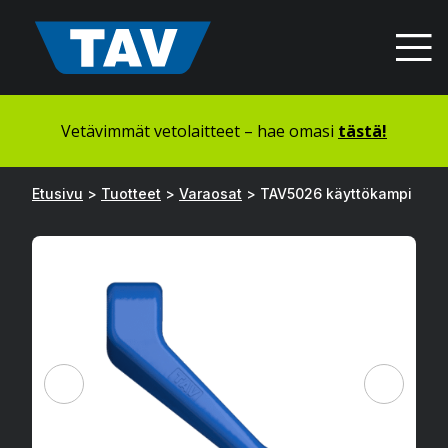
Hyppää
sisältöön
Vetävimmät vetolaitteet – hae omasi
tästä!
Etusivu
>
Tuotteet
>
Varaosat
>
TAV5026 käyttökampi