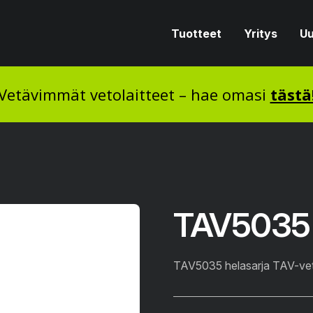
Tuotteet
Yritys
Uu
Vetävimmät vetolaitteet – hae omasi
tästä
TAV5035 
TAV5035 helasarja TAV-vet