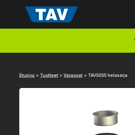
Hyppää
sisältöön
Etusivu
>
Tuotteet
>
Varaosat
>
TAV5035 helasarja