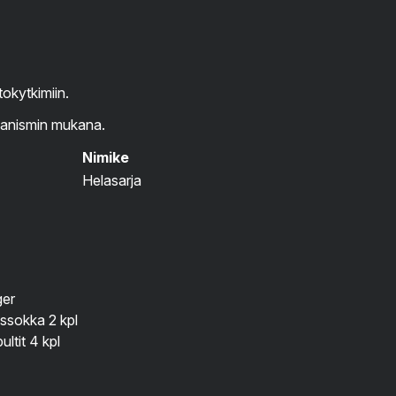
okytkimiin.
kanismin mukana.
Nimike
Helasarja
ger
ssokka 2 kpl
ltit 4 kpl