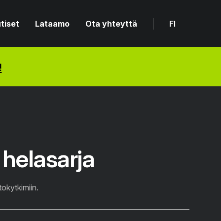
tiset
Lataamo
Ota yhteyttä
FI
!
helasarja
okytkimiin.