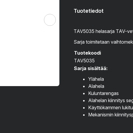
Tuotetiedot
TAV5035 helasarja TAV-vet
Sarja toimitetaan vaihtome
Tuotekoodi
TAV5035
Sarja sisältää:
Ylähela
Alahela
Kuluntarengas
Alahelan kiinnitys se
Käyttökammen lukitu
Mekanismin kiinnityspu