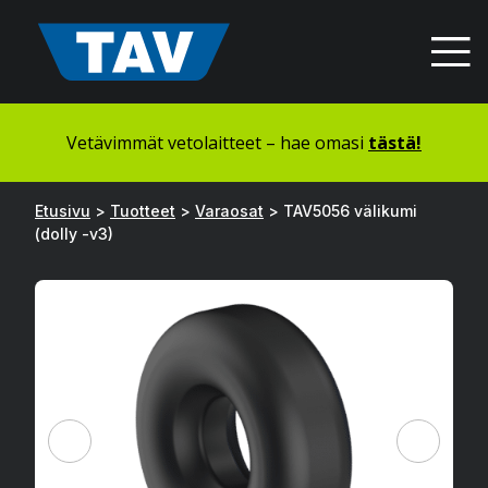
Hyppää
sisältöön
Vetävimmät vetolaitteet – hae omasi
tästä!
Etusivu
>
Tuotteet
>
Varaosat
>
TAV5056 välikumi
(dolly -v3)