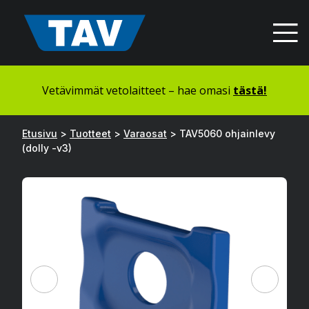
Hyppää
sisältöön
Vetävimmät vetolaitteet – hae omasi
tästä!
Etusivu
>
Tuotteet
>
Varaosat
>
TAV5060 ohjainlevy
(dolly -v3)