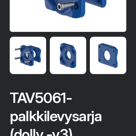
TAV5061-
palkkilevysarja
(dolly -v3)