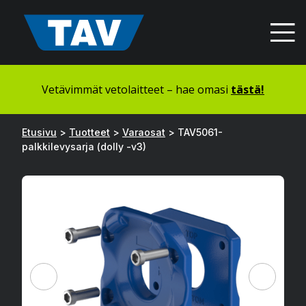
Hyppää
sisältöön
Vetävimmät vetolaitteet – hae omasi
tästä!
Etusivu
>
Tuotteet
>
Varaosat
>
TAV5061-
palkkilevysarja (dolly -v3)