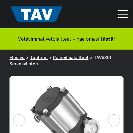
Hyppää
sisältöön
Vetävimmät vetolaitteet – hae omasi
tästä!
Etusivu
>
Tuotteet
>
Paineilmalaitteet
>
TAV5801
Servosylinteri