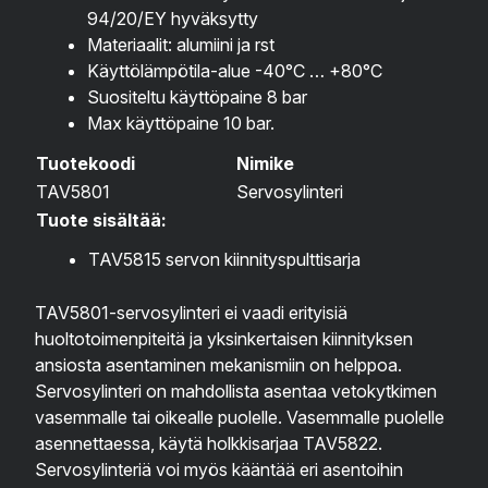
94/20/EY hyväksytty
Materiaalit: alumiini ja rst
Käyttölämpötila-alue -40°C … +80°C
Suositeltu käyttöpaine 8 bar
Max käyttöpaine 10 bar.
Tuotekoodi
Nimike
TAV5801
Servosylinteri
Tuote sisältää:
TAV5815 servon kiinnityspulttisarja
TAV5801-servosylinteri ei vaadi erityisiä
huoltotoimenpiteitä ja yksinkertaisen kiinnityksen
ansiosta asentaminen mekanismiin on helppoa.
Servosylinteri on mahdollista asentaa vetokytkimen
vasemmalle tai oikealle puolelle. Vasemmalle puolelle
asennettaessa, käytä holkkisarjaa TAV5822.
Servosylinteriä voi myös kääntää eri asentoihin