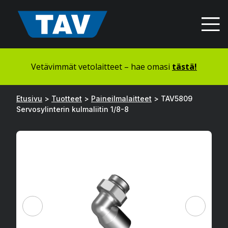
Hyppää
sisältöön
Vetävimmät vetolaitteet – hae omasi
tästä!
Etusivu
>
Tuotteet
>
Paineilmalaitteet
>
TAV5809
Servosylinterin kulmaliitin 1/8-8