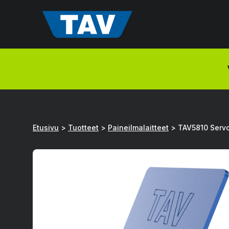
Hyppää
sisältöön
Etusivu
>
Tuotteet
>
Paineilmalaitteet
>
TAV5810 Servo