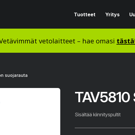
Tuotteet
Yritys
Uu
Vetävimmät vetolaitteet – hae omasi
tästä
n suojarauta
TAV5810 
Sisältää kiinnityspultit