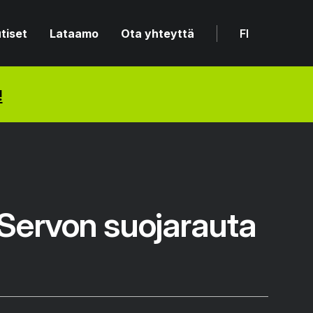
tiset
Lataamo
Ota yhteyttä
FI
!
Servon suojarauta