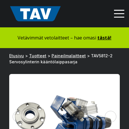
Hyppää
sisältöön
Vetävimmät vetolaitteet – hae omasi
tästä!
Etusivu
>
Tuotteet
>
Paineilmalaitteet
>
TAV5812-2
Servosylinterin kääntölaippasarja