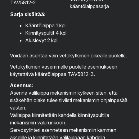
TAV5812-2
kääntölaippasarja
Sarja sisältää:
Kääntölaippa 1 kpl
Kiinnityspultit 4 kpl
Aluslevyt 2 kpl
Voidaan asentaa vain vetokytkimen oikealle puolelle.
Vetokytkimen vasemmalle puolelle asennukseen
käytettävä kääntölaippaa
TAV5812-3
.
Asennus:
Asenna välilaippa mekanismin kylkeen siten, että
sisäkehän olake tulee tiiviisti mekanismin ohjainpesää
vasten.
Välilaippa kiinnitetään kahdella kiinnityspultilla
mekanismin valurunkoon.
Servosylinteri asennetaan mekanismiin kammen
akselille ja kiinnitetään välilaippaan kahdella