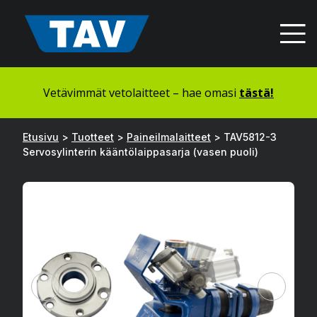
Hyppää
sisältöön
Vetävimmät vetolaitteet – hae omasi
tästä!
Etusivu
>
Tuotteet
>
Paineilmalaitteet
>
TAV5812-3
Servosylinterin kääntölaippasarja (vasen puoli)