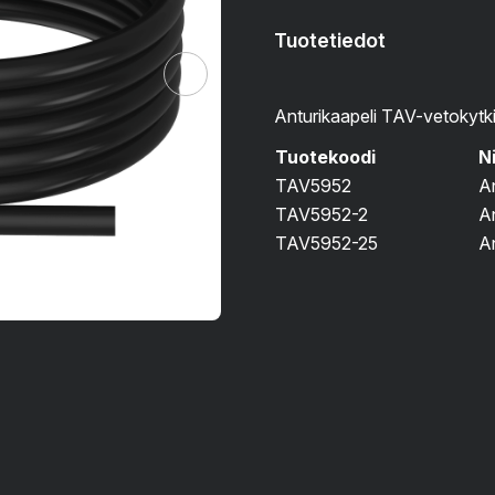
Tuotetiedot
Anturikaapeli TAV-vetokytki
Tuotekoodi
N
TAV5952
An
TAV5952-2
An
TAV5952-25
A