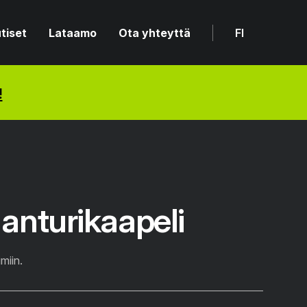
tiset
Lataamo
Ota yhteyttä
FI
!
anturikaapeli
miin.