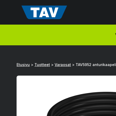
Hyppää
sisältöön
Etusivu
>
Tuotteet
>
Varaosat
>
TAV5952 anturikaapel