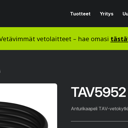
Tuotteet
Yritys
Uu
Vetävimmät vetolaitteet – hae omasi
tästä
i
TAV5952 
Anturikaapeli TAV-vetokytki