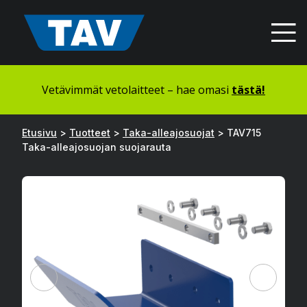
Hyppää
sisältöön
Vetävimmät vetolaitteet – hae omasi
tästä!
Etusivu
>
Tuotteet
>
Taka-alleajosuojat
>
TAV715
Taka-alleajosuojan suojarauta