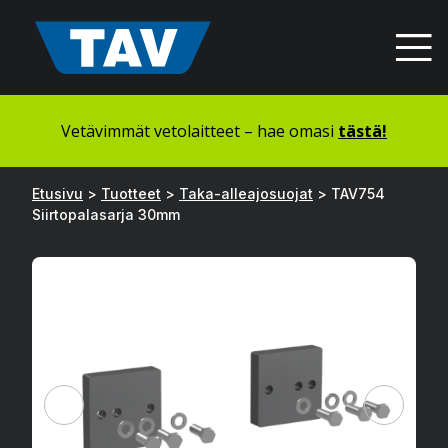
Hyppää
sisältöön
Vetävimmät vetolaitteet – hae omasi
tästä!
Etusivu
>
Tuotteet
>
Taka-alleajosuojat
>
TAV754
Siirtopalasarja 30mm