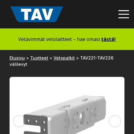
Hyppää
sisältöön
Vetävimmät vetolaitteet – hae omasi
tästä!
Etusivu
>
Tuotteet
>
Vetopalkit
>
TAV221-TAV226
välilevyt