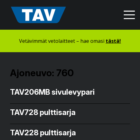
Hyppää
sisältöön
Vetävimmät vetolaitteet – hae omasi
tästä!
Ajoneuvo:
760
TAV206MB sivulevypari
TAV728 pulttisarja
TAV228 pulttisarja